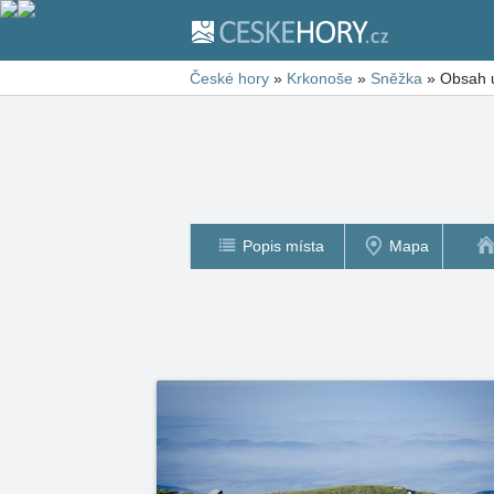
České hory
»
Krkonoše
»
Sněžka
»
Obsah u
Popis místa
Mapa