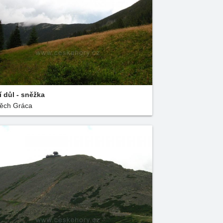
í důl - sněžka
těch Gráca