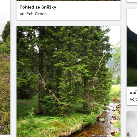
Pohled ze Sněžky
Vojtěch Gráca
obř
Voj