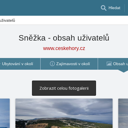
Hledat
živatelů
Sněžka - obsah uživatelů
www.ceskehory.cz
Ubytování v okolí
Zajímavosti v okolí
Obsah u
Zobrazit celou fotogalerii