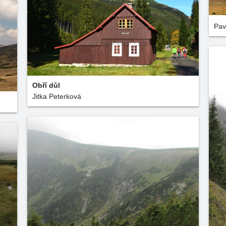
Pav
Obří důl
Jitka Peterková