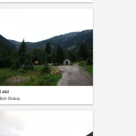
í důl
těch Gráca