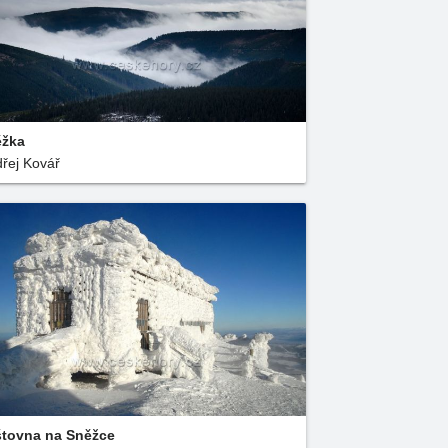
ěžka
řej Kovář
tovna na Sněžce