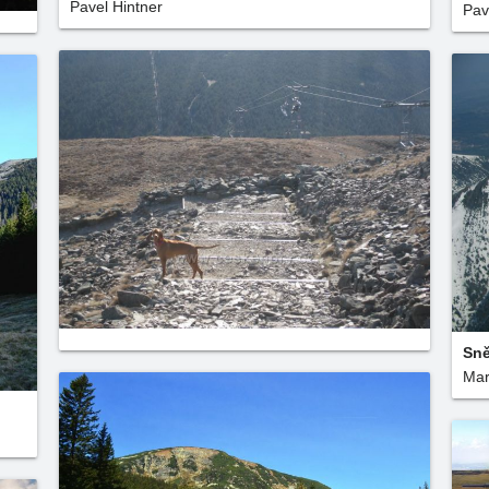
Pavel Hintner
Pav
Sně
Mar