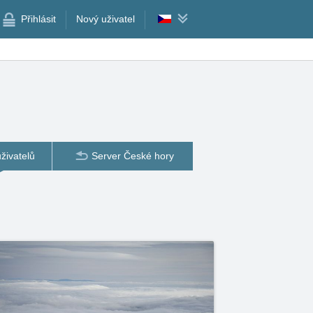
Přihlásit
Nový uživatel
živatelů
Server České hory