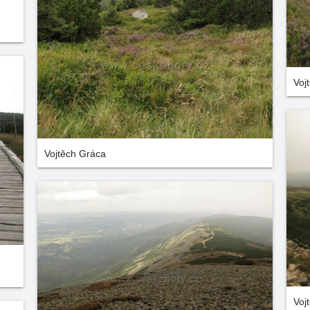
Voj
Vojtěch Gráca
Voj