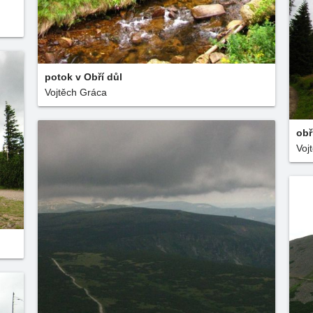
potok v Obří důl
Vojtěch Gráca
obř
Voj