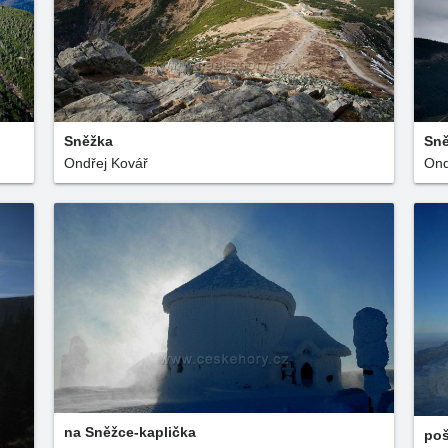
Sněžka
Sn
Ondřej Kovář
Ond
na Sněžce-kaplička
poš