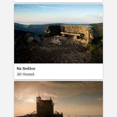
Na Sněžce
Jiří Hostoš