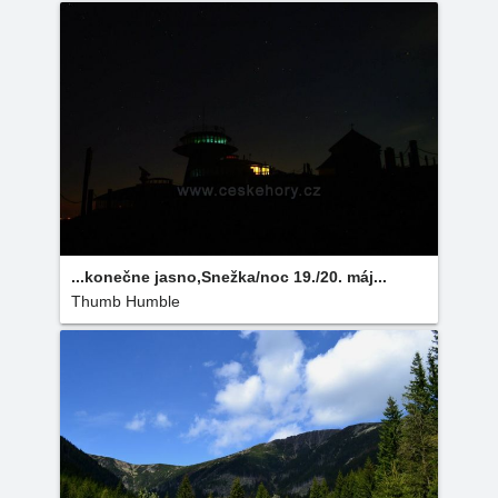
...konečne jasno,Snežka/noc 19./20. máj...
Thumb Humble