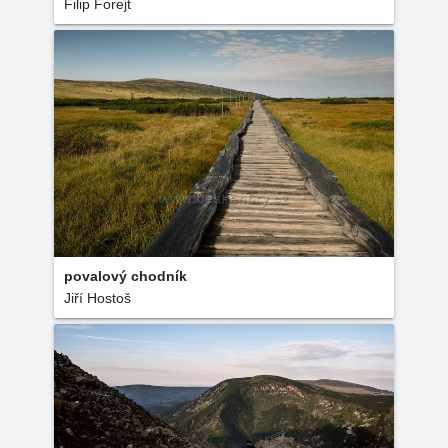
Filip Forejt
povalový chodník
Jiří Hostoš