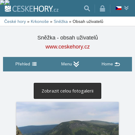
České hory
»
Krkonoše
»
Sněžka
»
Obsah uživatelů
Sněžka - obsah uživatelů
www.ceskehory.cz
Přehled
Menu
Home
Zobrazit celou fotogalerii